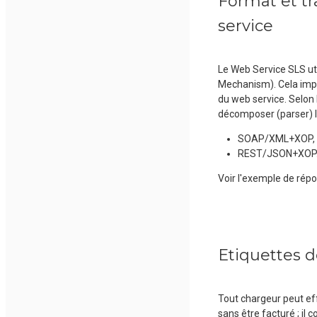
Format et t
service
Le Web Service SLS ut
Mechanism). Cela impl
du web service. Selon 
décomposer (parser) l
SOAP/XML+XOP,
REST/JSON+XOP. po
Voir l'exemple de répo
Etiquettes d
Tout chargeur peut ef
sans être facturé ; il