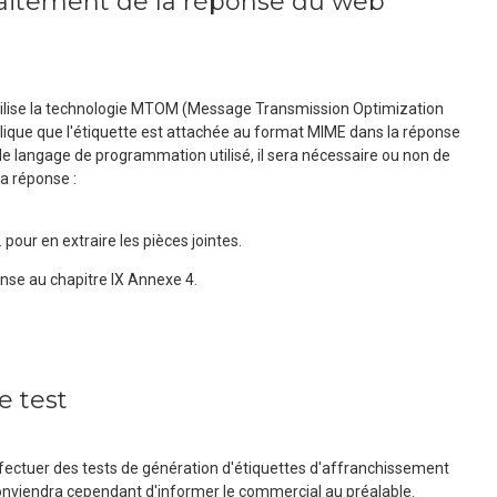
raitement de la réponse du web
ilise la technologie MTOM (Message Transmission Optimization
ique que l'étiquette est attachée au format MIME dans la réponse
le langage de programmation utilisé, il sera nécessaire ou non de
a réponse :
ur en extraire les pièces jointes.
nse au chapitre IX Annexe 4.
e test
fectuer des tests de génération d'étiquettes d'affranchissement
 conviendra cependant d'informer le commercial au préalable.